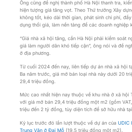
Ông cũng đề nghị thành phố Hà Nội thanh tra, kiểm
hiện tượng giá tăng vọt. Theo Thứ trưởng Xây dựn
không tốt, kéo dài thời gian, phát sinh chi phí, đẩ
dụng thổi giá, làm nền tảng để các doanh nghiệp k
“Giá nhà xã hội tăng, cần Hà Nội phải kiểm soát 
giá làm người dân khó tiếp cận”, ông nói và đề ngh
ở địa phương.
Từ cuối 2024 đến nay, liên tiếp dự án nhà xã hội 
Ba năm trước, giá mở bán loại nhà này dưới 20 tri
29,4 triệu đồng.
Mức cao nhất hiện nay thuộc về khu nhà ở xã hội
với giá mở bán 29,4 triệu đồng một m2 (gồm VAT, 
triệu đến 2 tỷ đồng, tùy diện tích để sở hữu nhà tạ
Kỷ lục trước đó lần lượt thuộc về dự án của
UDIC 
Trung Văn ở Đại Mỗ
(19,5 triệu đồng một m2).