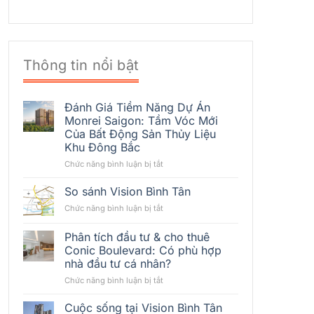
Thông tin nổi bật
Đánh Giá Tiềm Năng Dự Án
Monrei Saigon: Tầm Vóc Mới
Của Bất Động Sản Thủy Liệu
Khu Đông Bắc
ở
Chức năng bình luận bị tắt
Đánh
Giá
So sánh Vision Bình Tân
Tiềm
ở
Chức năng bình luận bị tắt
Năng
So
Dự
sánh
Phân tích đầu tư & cho thuê
Án
Vision
Monrei
Conic Boulevard: Có phù hợp
Bình
Saigon:
nhà đầu tư cá nhân?
Tân
Tầm
ở
Chức năng bình luận bị tắt
Vóc
Phân
Mới
tích
Cuộc sống tại Vision Bình Tân
Của