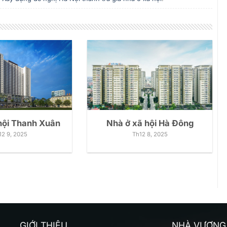
hội Thanh Xuân
Nhà ở xã hội Hà Đông
12 9, 2025
Th12 8, 2025
GIỚI THIỆU
NHÀ VƯỢNG