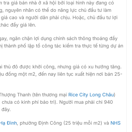
 tra giá bán nhà ở xã hội bởi loại hình này đang có
g, nguyên nhân có thể do năng lực chủ đầu tư làm
y giá cao và người dân phải chịu. Hoặc, chủ đầu tư lợi
hác đẩy giá lên.
ngay, ngăn chặn lợi dụng chính sách thông thoáng đẩy
ị thành phố lập tổ công tác kiểm tra thực tế từng dự án
tại thủ đô được khởi công, nhưng giá có xu hướng tăng.
ệu đồng một m2, đến nay liên tục xuất hiện nơi bán 25-
 Thượng Thanh (tên thương mại
Rice City Long Châu
)
chưa có kinh phí bảo trì). Người mua phải chi 940
i đây.
Hạ Đình
, phường Định Công (25 triệu mỗi m2) và
NHS