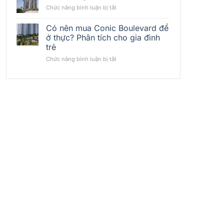
đầu
Bất
ở
Chức năng bình luận bị tắt
tư
Động
Cuộc
&
Sản
sống
Có nên mua Conic Boulevard để
cho
Thủy
tại
thuê
ở thực? Phân tích cho gia đình
Liệu
Vision
Conic
trẻ
Khu
Bình
Boulevard:
Đông
Tân
ở
Chức năng bình luận bị tắt
Có
Bắc
Có
phù
nên
hợp
mua
nhà
Conic
đầu
Boulevard
tư
để
cá
ở
nhân?
thực?
Phân
tích
cho
gia
đình
trẻ