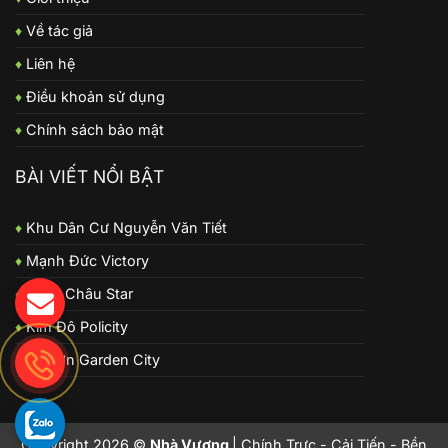
♦
Về tác giả
♦
Liên hệ
♦
Điều khoản sử dụng
♦
Chính sách bảo mật
BÀI VIẾT NỔI BẬT
♦
Khu Dân Cư Nguyễn Văn Tiết
♦
Mạnh Đức Victory
♦
Long Châu Star
♦
Kim Đô Policity
♦
Từ Sơn Garden City
Copyright 2026 ©
Nhà Vượng
| Chính Trực - Cải Tiến - Bền