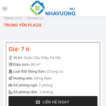
Bỏ
qua
nội
TRANG CHỦ
/
CHUNG CƯ
dung
TRUNG YÊN PLAZA
Giá: 7 tỉ
Vị trí:
Quận Cầu Giấy, Hà Nội
Diện tích:
80 m²
Loại Bất Động Sản:
Chung cư
Hướng nhà:
Đông Nam
Số phòng ngủ:
2 phòng
Số phòng tắm:
2 phòng
LIÊN HỆ NGAY