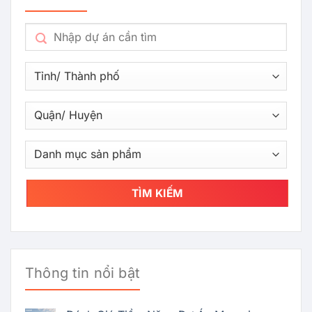
TÌM KIẾM
Thông tin nổi bật