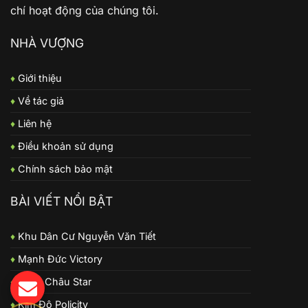
chí hoạt động của chúng tôi.
NHÀ VƯỢNG
♦
Giới thiệu
♦
Về tác giả
♦
Liên hệ
♦
Điều khoản sử dụng
♦
Chính sách bảo mật
BÀI VIẾT NỔI BẬT
♦
Khu Dân Cư Nguyễn Văn Tiết
♦
Mạnh Đức Victory
♦
Long Châu Star
♦
Kim Đô Policity