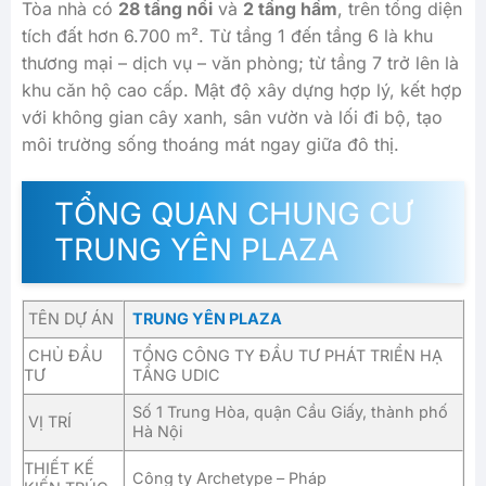
Tòa nhà có
28 tầng nổi
và
2 tầng hầm
, trên tổng diện
tích đất hơn 6.700 m². Từ tầng 1 đến tầng 6 là khu
thương mại – dịch vụ – văn phòng; từ tầng 7 trở lên là
khu căn hộ cao cấp. Mật độ xây dựng hợp lý, kết hợp
với không gian cây xanh, sân vườn và lối đi bộ, tạo
môi trường sống thoáng mát ngay giữa đô thị.
TỔNG QUAN CHUNG CƯ
TRUNG YÊN PLAZA
TÊN DỰ ÁN
TRUNG YÊN PLAZA
CHỦ ĐẦU
TỔNG CÔNG TY ĐẦU TƯ PHÁT TRIỂN HẠ
TƯ
TẦNG UDIC
Số 1 Trung Hòa, quận Cầu Giấy, thành phố
VỊ TRÍ
Hà Nội
THIẾT KẾ
Công ty Archetype – Pháp