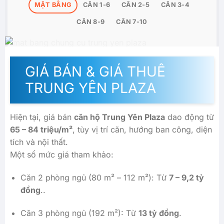
MẶT BẰNG
CĂN 1-6
CĂN 2-5
CĂN 3-4
CĂN 8-9
CĂN 7-10
GIÁ BÁN & GIÁ THUÊ
TRUNG YÊN PLAZA
Hiện tại, giá bán
căn hộ Trung Yên Plaza
dao động từ
65 – 84 triệu/m²
, tùy vị trí căn, hướng ban công, diện
tích và nội thất.
Một số mức giá tham khảo:
Căn 2 phòng ngủ (80 m² – 112 m²): Từ
7 – 9,2 tỷ
đồng
..
Căn 3 phòng ngủ (192 m²): Từ
13 tỷ đồng
.