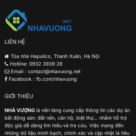
nhà
Boulevard
đầu
để
tư
ở
cá
thực?
nhân?
Phân
tích
cho
LIÊN HỆ
gia
đình
trẻ
Tòa nhà Hapulico, Thanh Xuân, Hà Nội
Hotline: 0932 3939 28
Email : contact@nhavuong.net
Facebook : fb.com/nhavuong
GIỚI THIỆU
NHÀ VƯỢNG
là nền tảng cung cấp thông tin các dự án
bất động sản: đất nền, căn hộ, biệt thự… nhằm hỗ trợ
độc giả dễ dàng tìm hiểu và tra cứu. Việc mang đến
những dữ liệu minh bạch, chính xác và cập nhật là tiêu