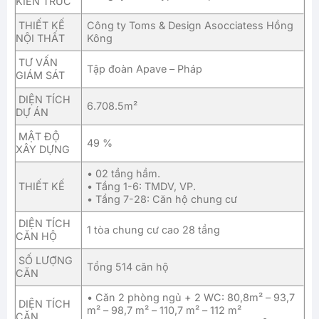
KIẾN TRÚC
THIẾT KẾ
Công ty Toms & Design Asocciatess Hồng
NỘI THẤT
Kông
TƯ VẤN
Tập đoàn Apave – Pháp
GIÁM SÁT
DIỆN TÍCH
6.708.5m²
DỰ ÁN
MẬT ĐỘ
49 %
XÂY DỰNG
• 02 tầng hầm.
THIẾT KẾ
• Tầng 1-6: TMDV, VP.
• Tầng 7-28: Căn hộ chung cư
DIỆN TÍCH
1 tòa chung cư cao 28 tầng
CĂN HỘ
SỐ LƯỢNG
Tổng 514 căn hộ
CĂN
• Căn 2 phòng ngủ + 2 WC: 80,8m² – 93,7
DIỆN TÍCH
m² – 98,7 m² – 110,7 m² – 112 m²
CĂN