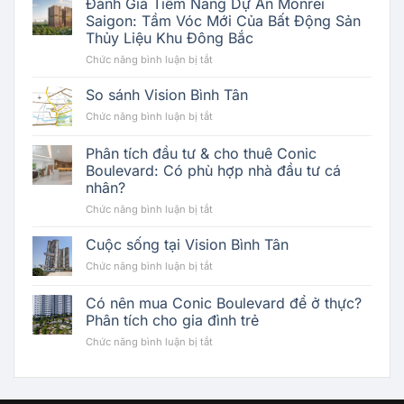
Đánh Giá Tiềm Năng Dự Án Monrei
Saigon: Tầm Vóc Mới Của Bất Động Sản
Thủy Liệu Khu Đông Bắc
ở
Chức năng bình luận bị tắt
Đánh
Giá
So sánh Vision Bình Tân
Tiềm
ở
Chức năng bình luận bị tắt
Năng
So
Dự
sánh
Phân tích đầu tư & cho thuê Conic
Án
Vision
Monrei
Boulevard: Có phù hợp nhà đầu tư cá
Bình
Saigon:
nhân?
Tân
Tầm
ở
Chức năng bình luận bị tắt
Vóc
Phân
Mới
tích
Cuộc sống tại Vision Bình Tân
Của
đầu
Bất
ở
Chức năng bình luận bị tắt
tư
Động
Cuộc
&
Sản
sống
Có nên mua Conic Boulevard để ở thực?
cho
Thủy
tại
thuê
Phân tích cho gia đình trẻ
Liệu
Vision
Conic
Khu
ở
Chức năng bình luận bị tắt
Bình
Boulevard:
Đông
Có
Tân
Có
Bắc
nên
phù
mua
hợp
Conic