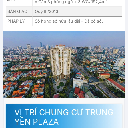
• Căn 3 phòng ngủ + 3 WC: 192,4m²
BÀN GIAO
Quý III/2013
PHÁP LÝ
Sổ hồng sở hữu lâu dài – Đã có sổ.
VỊ TRÍ CHUNG CƯ TRUNG
YÊN PLAZA