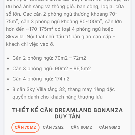
ưu hoá ánh sáng và thông gió: ban công, logia, cửa
sổ lớn. Các căn 2 phòng ngủ thường khoảng 70-
75m², căn 3 phòng ngủ khoảng 90-100m², căn lớn
hơn đến ~170-175m² có loại 4 phòng ngủ hoặc
Skyvilla. Nội thất chủ đầu tư bàn giao cao cấp –
khách chỉ việc vào ở.
Căn 2 phòng ngủ: 70m2 – 72m2
Căn 3 phòng ngủ: 90m2 – 96,5m2
Căn 4 phòng ngủ: 174m2
8 căn Sky Villa tầng 32, thang máy riêng đặc
quyền dành cho khách hàng thượng lưu
THIẾT KẾ CĂN DREAMLAND BONANZA
DUY TÂN
CĂN 70M2
CĂN 72M2
CĂN 90M2
CĂN 96M2