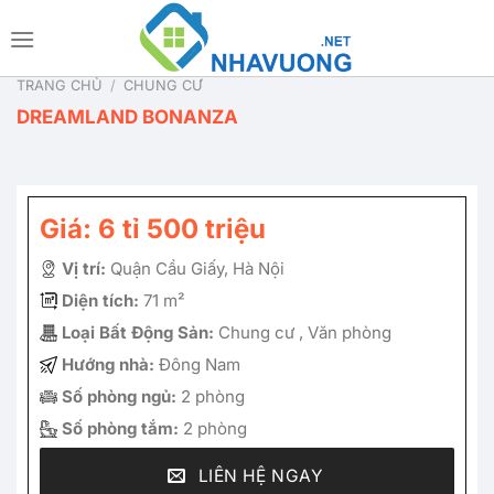
Bỏ
qua
nội
TRANG CHỦ
/
CHUNG CƯ
dung
DREAMLAND BONANZA
Giá: 6 tỉ 500 triệu
Vị trí:
Quận Cầu Giấy, Hà Nội
Diện tích:
71 m²
Loại Bất Động Sản:
Chung cư , Văn phòng
Hướng nhà:
Đông Nam
Số phòng ngủ:
2 phòng
Số phòng tắm:
2 phòng
LIÊN HỆ NGAY