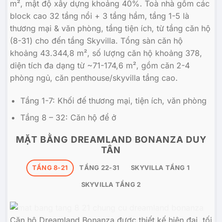
m², mật độ xây dựng khoảng 40%. Toà nhà gồm các
block cao 32 tầng nổi + 3 tầng hầm, tầng 1-5 là
thương mại & văn phòng, tầng tiện ích, từ tầng căn hộ
(8-31) cho đến tầng Skyvilla. Tổng sàn căn hộ
khoảng 43.344,8 m², số lượng căn hộ khoảng 378,
diện tích đa dạng từ ~71-174,6 m², gồm căn 2-4
phòng ngủ, căn penthouse/skyvilla tầng cao.
Tầng 1-7: Khối đế thương mại, tiện ích, văn phòng
Tầng 8 – 32: Căn hộ để ở
MẶT BẰNG DREAMLAND BONANZA DUY
TÂN
TẦNG 8-21
TẦNG 22-31
SKYVILLA TẦNG 1
SKYVILLA TẦNG 2
Căn hộ Dreamland Bonanza được thiết kế hiện đại, tối