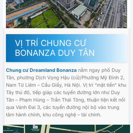
VỊ TRÍ CHUNG CƯ
BONANZA DUY TÂN
Chung cư Dreamland Bonanza
nằm ngay phố Duy
Tân, phường Dịch Vọng Hậu (cũ)/Phường Mỹ Đình 2,
Nam Từ Liêm – Cầu Giấy, Hà Nội. Vị trí “mặt tiền” khu
Tây thủ đô, tiếp giáp các tuyến đường lớn như Duy
Tân – Phạm Hùng – Trần Thái Tông, thuận tiện kết nối
qua Vành Đai 3, các tuyến đường nội bộ vào trung
tâm hành chính, khu công nghệ – tài chính.