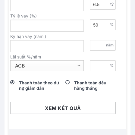
tỷ
Tỷ lệ vay (%)
%
Kỳ hạn vay (năm )
năm
Lãi suất %/năm
%
Thanh toán theo dư
Thanh toán đều
nợ giảm dần
hàng tháng
XEM KẾT QUẢ