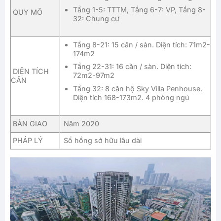
Tầng 1-5: TTTM, Tầng 6-7: VP, Tầng 8-
QUY MÔ
32: Chung cư
Tầng 8-21: 15 căn / sàn. Diện tích: 71m2-
174m2
Tầng 22-31: 16 căn / sàn. Diện tích:
DIỆN TÍCH
72m2-97m2
CĂN
Tầng 32: 8 căn hộ Sky Villa Penhouse.
Diện tích 168-173m2. 4 phòng ngủ
BÀN GIAO
Năm 2020
PHÁP LÝ
Sổ hồng sở hữu lâu dài