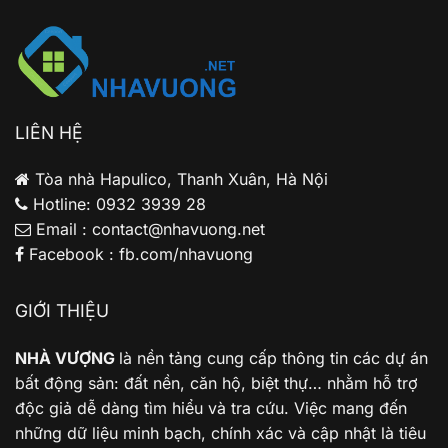
Boulevard
đầu
để
tư
ở
cá
thực?
nhân?
Phân
tích
cho
LIÊN HỆ
gia
đình
trẻ
Tòa nhà Hapulico, Thanh Xuân, Hà Nội
Hotline: 0932 3939 28
Email : contact@nhavuong.net
Facebook : fb.com/nhavuong
GIỚI THIỆU
NHÀ VƯỢNG
là nền tảng cung cấp thông tin các dự án
bất động sản: đất nền, căn hộ, biệt thự… nhằm hỗ trợ
độc giả dễ dàng tìm hiểu và tra cứu. Việc mang đến
những dữ liệu minh bạch, chính xác và cập nhật là tiêu