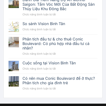
Saigon: Tầm Vóc Mới Của Bất Động Sản
Thủy Liệu Khu Đông Bắc
ở
Chức năng bình luận bị tắt
Đánh
Giá
So sánh Vision Bình Tân
Tiềm
ở
Chức năng bình luận bị tắt
Năng
So
Dự
sánh
Phân tích đầu tư & cho thuê Conic
Án
Vision
Monrei
Boulevard: Có phù hợp nhà đầu tư cá
Bình
Saigon:
nhân?
Tân
Tầm
ở
Chức năng bình luận bị tắt
Vóc
Phân
Mới
tích
Cuộc sống tại Vision Bình Tân
Của
đầu
Bất
ở
Chức năng bình luận bị tắt
tư
Động
Cuộc
&
Sản
sống
Có nên mua Conic Boulevard để ở thực?
cho
Thủy
tại
thuê
Phân tích cho gia đình trẻ
Liệu
Vision
Conic
Khu
ở
Chức năng bình luận bị tắt
Bình
Boulevard:
Đông
Có
Tân
Có
Bắc
nên
phù
mua
hợp
Conic
nhà