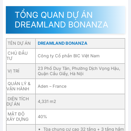
TỔNG QUAN DỰ ÁN
DREAMLAND BONANZA
TÊN DỰ ÁN
DREAMLAND BONANZA
CHỦ ĐẦU
Công ty Cổ phần BIC Việt Nam
TƯ
23 Phố Duy Tân, Phường Dịch Vọng Hậu,
VỊ TRÍ
Quận Cầu Giấy, Hà Nội
QUẢN LÝ &
Aden – France
VẬN HÀNH
DIỆN TÍCH
4,331 m2
DỰ ÁN
MẬT ĐỘ
40%
XÂY DỰNG
Tòa chung cư cao 32 tầng + 3 tầng hầm