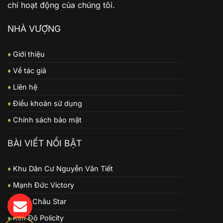
chí hoạt động của chúng tôi.
NHÀ VƯỢNG
♦
Giới thiệu
♦
Về tác giả
♦
Liên hệ
♦
Điều khoản sử dụng
♦
Chính sách bảo mật
BÀI VIẾT NỔI BẬT
♦
Khu Dân Cư Nguyễn Văn Tiết
♦
Mạnh Đức Victory
♦
Long Châu Star
♦
Kim Đô Policity