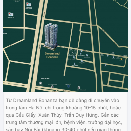
Từ Dreamland Bonanza bạn dễ dàng di chuyển vào
trung tâm Hà Nội chỉ trong khoảng 10-15 phút, hoặc
qua Cầu Giấy, Xuân Thủy, Trần Duy Hưng. Gần các
trung tâm thương mại lớn, bệnh viện, trường đại học,
sân bay Nội Bài (khoảng 30-40 phút nếu giao thông