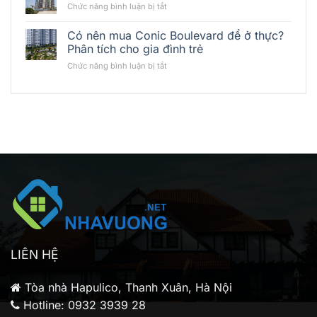
Bất
ở
Chức năng bình luận bị tắt
tư
Động
Cuộc
&
Sản
sống
Có nên mua Conic Boulevard để ở thực?
cho
Thủy
tại
thuê
Phân tích cho gia đình trẻ
Liệu
Vision
Conic
Khu
ở
Chức năng bình luận bị tắt
Bình
Boulevard:
Đông
Có
Tân
Có
Bắc
nên
phù
mua
hợp
Conic
nhà
Boulevard
đầu
để
tư
ở
cá
thực?
nhân?
Phân
tích
cho
gia
đình
trẻ
LIÊN HỆ
Tòa nhà Hapulico, Thanh Xuân, Hà Nội
Hotline: 0932 3939 28