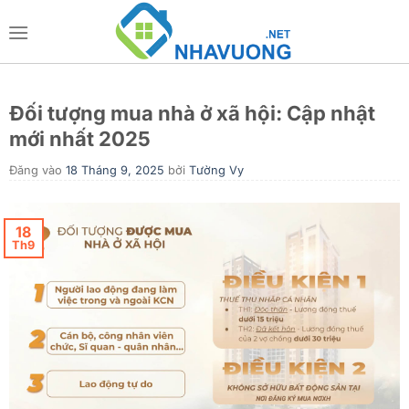
Bỏ
qua
nội
dung
Đối tượng mua nhà ở xã hội: Cập nhật
mới nhất 2025
Đăng vào
18 Tháng 9, 2025
bởi
Tường Vy
18
Th9