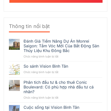
Thông tin nổi bật
Đánh Giá Tiềm Năng Dự Án Monrei
Saigon: Tầm Vóc Mới Của Bất Động Sản
Thủy Liệu Khu Đông Bắc
ở
Chức năng bình luận bị tắt
Đánh
Giá
So sánh Vision Bình Tân
Tiềm
ở
Chức năng bình luận bị tắt
Năng
So
Dự
sánh
Phân tích đầu tư & cho thuê Conic
Án
Vision
Monrei
Boulevard: Có phù hợp nhà đầu tư cá
Bình
Saigon:
nhân?
Tân
Tầm
ở
Chức năng bình luận bị tắt
Vóc
Phân
Mới
tích
Cuộc sống tại Vision Bình Tân
Của
đầu