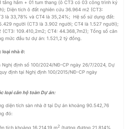
1 tầng hầm + 01 tum thang (ô CT3 có 03 công trình ký
); Diện tích ô đất nghiên cứu 36.964 m2 (CT3:
3 là 33,78% và CT4 là 35,24%; Hệ số sử dụng đất:
5.429 người (CT3 là 3.902 người; CT4 là 1.527 người);
2 (CT3: 109.410,2m2; CT4: 44.368,7m2); Tổng số căn
ng mức đầu tư dự án: 1.521,2 tỷ đồng.
 loại nhà ở:
 Nghị định số 100/2024/NĐ-CP ngày 26/7/2024, Dự
 quy định tại Nghị định 100/2015/NĐ-CP ngày
ác loại căn hộ toàn Dự án:
g diện tích sàn nhà ở tại Dự án khoảng 90.542,76
ng đó:
2
ện tích khoảng 16.214,19 m
(tương đương 21,814%