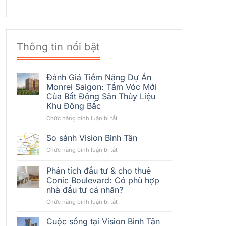
Thông tin nổi bật
Đánh Giá Tiềm Năng Dự Án
Monrei Saigon: Tầm Vóc Mới
Của Bất Động Sản Thủy Liệu
Khu Đông Bắc
ở
Chức năng bình luận bị tắt
Đánh
Giá
So sánh Vision Bình Tân
Tiềm
ở
Chức năng bình luận bị tắt
Năng
So
Dự
sánh
Phân tích đầu tư & cho thuê
Án
Vision
Monrei
Conic Boulevard: Có phù hợp
Bình
Saigon:
nhà đầu tư cá nhân?
Tân
Tầm
ở
Chức năng bình luận bị tắt
Vóc
Phân
Mới
tích
Cuộc sống tại Vision Bình Tân
Của