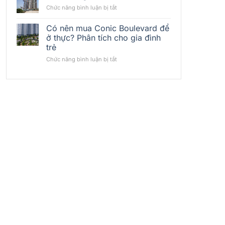
đầu
Bất
ở
Chức năng bình luận bị tắt
tư
Động
Cuộc
&
Sản
sống
Có nên mua Conic Boulevard để
cho
Thủy
tại
thuê
ở thực? Phân tích cho gia đình
Liệu
Vision
Conic
trẻ
Khu
Bình
Boulevard:
Đông
Tân
ở
Chức năng bình luận bị tắt
Có
Bắc
Có
phù
nên
hợp
mua
nhà
Conic
đầu
Boulevard
tư
để
cá
ở
nhân?
thực?
Phân
tích
cho
gia
đình
trẻ