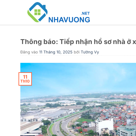
Bỏ
qua
nội
dung
Thông báo: Tiếp nhận hồ sơ nhà ở 
Đăng vào
11 Tháng 10, 2025
bởi
Tường Vy
11
Th10