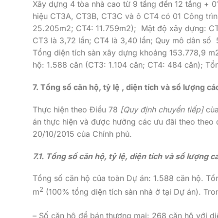
Xây dựng 4 tòa nhà cao từ 9 tầng đến 12 tầng + 0
hiệu CT3A, CT3B, CT3C và ô CT4 có 01 Công trình
25.205m2; CT4: 11.759m2); Mật độ xây dựng: CT
CT3 là 3,72 lần; CT4 là 3,40 lần; Quy mô dân số 
Tổng diện tích sàn xây dựng khoảng 153.778,9 m
hộ: 1.588 căn (CT3: 1.104 căn; CT4: 484 căn); Tổ
7. Tổng số căn hộ, tỷ lệ , diện tích và số lượng các
Thực hiện theo Điều 78
[Quy định chuyển tiếp]
của
án thực hiện và được hưởng các ưu đãi theo theo
20/10/2015 của Chính phủ.
7.1. Tổng số căn hộ, tỷ lệ, diện tích và số lượng c
Tổng số căn hộ của toàn Dự án: 1.588 căn hộ. Tổn
2
m
(100% tổng diện tích sàn nhà ở tại Dự án). Tro
– Số căn hộ để bán thương mại: 268 căn hộ với di