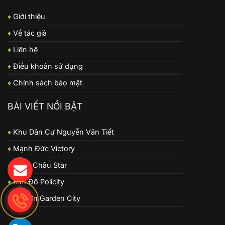
♦
Giới thiệu
♦
Về tác giả
♦
Liên hệ
♦
Điều khoản sử dụng
♦
Chính sách bảo mật
BÀI VIẾT NỔI BẬT
♦
Khu Dân Cư Nguyễn Văn Tiết
♦
Mạnh Đức Victory
♦
Long Châu Star
♦
Kim Đô Policity
♦
Từ Sơn Garden City