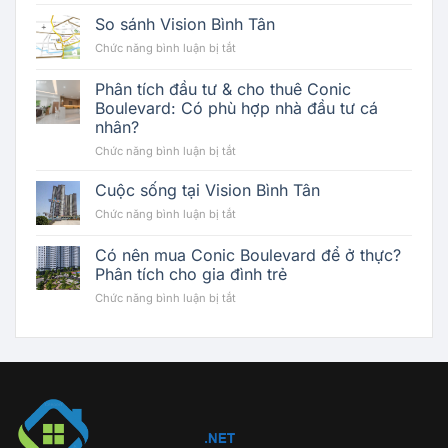
Đánh
Giá
So sánh Vision Bình Tân
Tiềm
ở
Chức năng bình luận bị tắt
Năng
So
Dự
sánh
Phân tích đầu tư & cho thuê Conic
Án
Vision
Monrei
Boulevard: Có phù hợp nhà đầu tư cá
Bình
Saigon:
nhân?
Tân
Tầm
ở
Chức năng bình luận bị tắt
Vóc
Phân
Mới
tích
Cuộc sống tại Vision Bình Tân
Của
đầu
Bất
ở
Chức năng bình luận bị tắt
tư
Động
Cuộc
&
Sản
sống
Có nên mua Conic Boulevard để ở thực?
cho
Thủy
tại
thuê
Phân tích cho gia đình trẻ
Liệu
Vision
Conic
Khu
ở
Chức năng bình luận bị tắt
Bình
Boulevard:
Đông
Có
Tân
Có
Bắc
nên
phù
mua
hợp
Conic
nhà
Boulevard
đầu
để
tư
ở
cá
thực?
nhân?