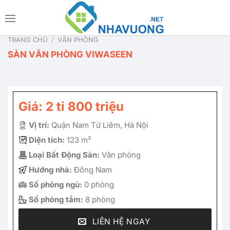
Bỏ
qua
nội
TRANG CHỦ
/
VĂN PHÒNG
dung
SÀN VĂN PHÒNG VIWASEEN
Giá: 2 tỉ 800 triệu
Vị trí:
Quận Nam Từ Liêm, Hà Nội
Diện tích:
123 m²
Loại Bất Động Sản:
Văn phòng
Hướng nhà:
Đông Nam
Số phòng ngủ:
0 phòng
Số phòng tắm:
8 phòng
LIÊN HỆ NGAY