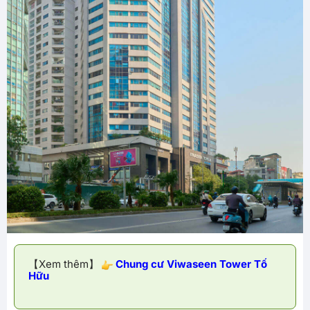
【Xem thêm】
Chung cư Viwaseen Tower Tố
Hữu