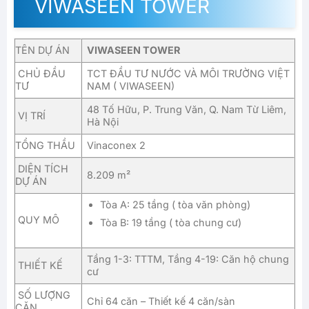
VIWASEEN TOWER
TÊN DỰ ÁN
VIWASEEN TOWER
CHỦ ĐẦU
TCT ĐẦU TƯ NƯỚC VÀ MÔI TRƯỜNG VIỆT
TƯ
NAM ( VIWASEEN)
48 Tố Hữu, P. Trung Văn, Q. Nam Từ Liêm,
VỊ TRÍ
Hà Nội
TỔNG THẦU
Vinaconex 2
DIỆN TÍCH
8.209 m²
DỰ ÁN
Tòa A: 25 tầng ( tòa văn phòng)
QUY MÔ
Tòa B: 19 tầng ( tòa chung cư)
Tầng 1-3: TTTM, Tầng 4-19: Căn hộ chung
THIẾT KẾ
cư
SỐ LƯỢNG
Chỉ 64 căn – Thiết kế 4 căn/sàn
CĂN