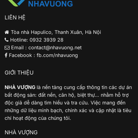
Phân
tích
cho
LIÊN HỆ
gia
đình
trẻ
Tòa nhà Hapulico, Thanh Xuân, Hà Nội
Hotline: 0932 3939 28
Email : contact@nhavuong.net
Facebook : fb.com/nhavuong
GIỚI THIỆU
NHÀ VƯỢNG
là nền tảng cung cấp thông tin các dự án
bất động sản: đất nền, căn hộ, biệt thự… nhằm hỗ trợ
độc giả dễ dàng tìm hiểu và tra cứu. Việc mang đến
những dữ liệu minh bạch, chính xác và cập nhật là tiêu
chí hoạt động của chúng tôi.
NHÀ VƯỢNG