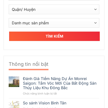
TÌM KIẾM
Thông tin nổi bật
Đánh Giá Tiềm Năng Dự Án Monrei
Saigon: Tầm Vóc Mới Của Bất Động Sản
Thủy Liệu Khu Đông Bắc
ở
Chức năng bình luận bị tắt
Đánh
Giá
So sánh Vision Bình Tân
Tiềm