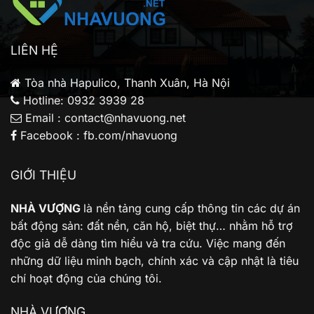
gia
đình
trẻ
LIÊN HỆ
Tòa nhà Hapulico, Thanh Xuân, Hà Nội
Hotline: 0932 3939 28
Email : contact@nhavuong.net
Facebook : fb.com/nhavuong
GIỚI THIỆU
NHÀ VƯỢNG
là nền tảng cung cấp thông tin các dự án
bất động sản: đất nền, căn hộ, biệt thự… nhằm hỗ trợ
độc giả dễ dàng tìm hiểu và tra cứu. Việc mang đến
những dữ liệu minh bạch, chính xác và cập nhật là tiêu
chí hoạt động của chúng tôi.
NHÀ VƯỢNG