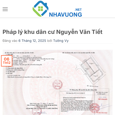
Bỏ
qua
nội
dung
Pháp lý khu dân cư Nguyễn Văn Tiết
Đăng vào
6 Tháng 12, 2025
bởi
Tường Vy
06
Th12