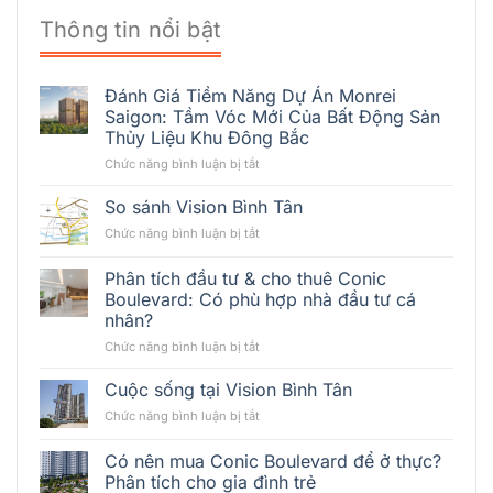
Thông tin nổi bật
Đánh Giá Tiềm Năng Dự Án Monrei
Saigon: Tầm Vóc Mới Của Bất Động Sản
Thủy Liệu Khu Đông Bắc
ở
Chức năng bình luận bị tắt
Đánh
Giá
So sánh Vision Bình Tân
Tiềm
ở
Chức năng bình luận bị tắt
Năng
So
Dự
sánh
Phân tích đầu tư & cho thuê Conic
Án
Vision
Monrei
Boulevard: Có phù hợp nhà đầu tư cá
Bình
Saigon:
nhân?
Tân
Tầm
ở
Chức năng bình luận bị tắt
Vóc
Phân
Mới
tích
Cuộc sống tại Vision Bình Tân
Của
đầu
Bất
ở
Chức năng bình luận bị tắt
tư
Động
Cuộc
&
Sản
sống
Có nên mua Conic Boulevard để ở thực?
cho
Thủy
tại
thuê
Phân tích cho gia đình trẻ
Liệu
Vision