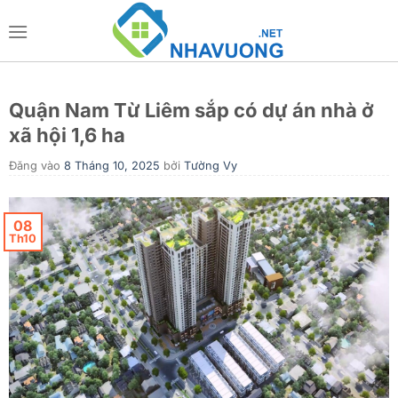
Bỏ
qua
nội
dung
Quận Nam Từ Liêm sắp có dự án nhà ở
xã hội 1,6 ha
Đăng vào
8 Tháng 10, 2025
bởi
Tường Vy
08
Th10