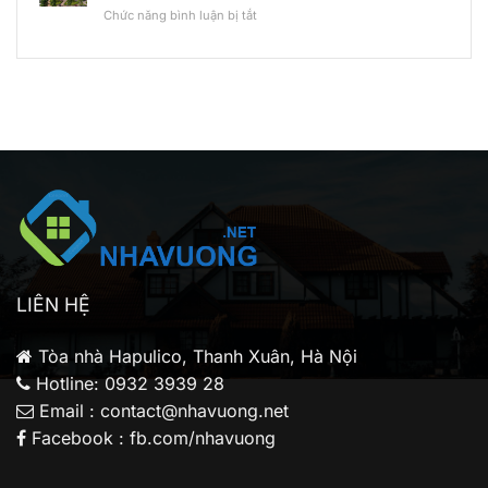
Conic
Khu
ở
Chức năng bình luận bị tắt
Bình
Boulevard:
Đông
Có
Tân
Có
Bắc
nên
phù
mua
hợp
Conic
nhà
Boulevard
đầu
để
tư
ở
cá
thực?
nhân?
Phân
tích
cho
gia
đình
trẻ
LIÊN HỆ
Tòa nhà Hapulico, Thanh Xuân, Hà Nội
Hotline: 0932 3939 28
Email : contact@nhavuong.net
Facebook : fb.com/nhavuong