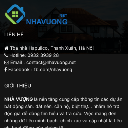
Phân
tích
cho
gia
đình
trẻ
LIÊN HỆ
Tòa nhà Hapulico, Thanh Xuân, Hà Nội
Hotline: 0932 3939 28
Email : contact@nhavuong.net
Facebook : fb.com/nhavuong
GIỚI THIỆU
NHÀ VƯỢNG
là nền tảng cung cấp thông tin các dự án
bất động sản: đất nền, căn hộ, biệt thự… nhằm hỗ trợ
độc giả dễ dàng tìm hiểu và tra cứu. Việc mang đến
những dữ liệu minh bạch, chính xác và cập nhật là tiêu
chí hoạt động của chúng tôi.