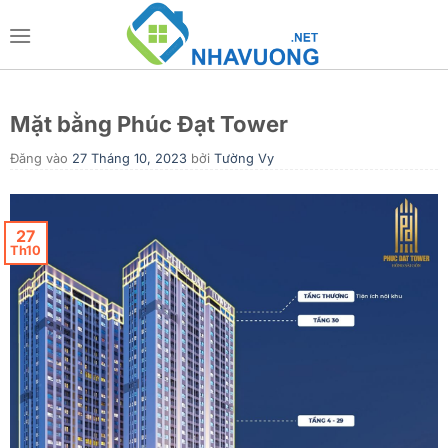
Bỏ
qua
nội
dung
Mặt bằng Phúc Đạt Tower
Đăng vào
27 Tháng 10, 2023
bởi
Tường Vy
27
Th10