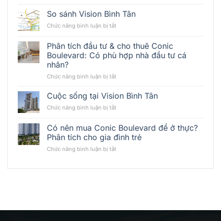
Đánh
Giá
So sánh Vision Bình Tân
Tiềm
ở
Chức năng bình luận bị tắt
Năng
So
Dự
sánh
Phân tích đầu tư & cho thuê Conic
Án
Vision
Monrei
Boulevard: Có phù hợp nhà đầu tư cá
Bình
Saigon:
nhân?
Tân
Tầm
ở
Chức năng bình luận bị tắt
Vóc
Phân
Mới
tích
Cuộc sống tại Vision Bình Tân
Của
đầu
Bất
ở
Chức năng bình luận bị tắt
tư
Động
Cuộc
&
Sản
sống
Có nên mua Conic Boulevard để ở thực?
cho
Thủy
tại
thuê
Phân tích cho gia đình trẻ
Liệu
Vision
Conic
Khu
ở
Chức năng bình luận bị tắt
Bình
Boulevard:
Đông
Có
Tân
Có
Bắc
nên
phù
mua
hợp
Conic
nhà
Boulevard
đầu
để
tư
ở
cá
thực?
nhân?