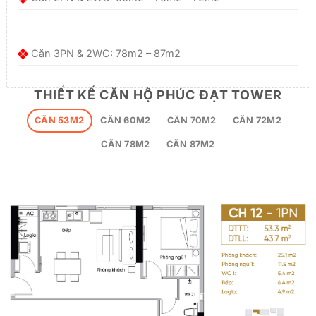
Căn 3PN & 2WC: 78m2 – 87m2
THIẾT KẾ CĂN HỘ PHÚC ĐẠT TOWER
CĂN 53M2
CĂN 60M2
CĂN 70M2
CĂN 72M2
CĂN 78M2
CĂN 87M2