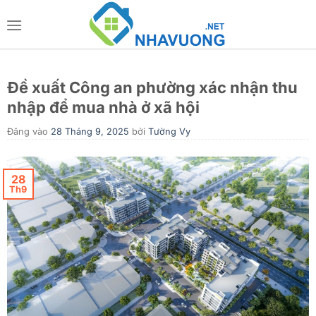
Bỏ
qua
nội
dung
Đề xuất Công an phường xác nhận thu
nhập để mua nhà ở xã hội
Đăng vào
28 Tháng 9, 2025
bởi
Tường Vy
28
Th9