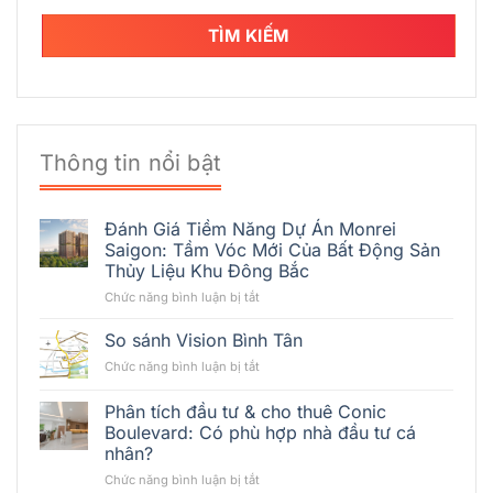
TÌM KIẾM
Thông tin nổi bật
Đánh Giá Tiềm Năng Dự Án Monrei
Saigon: Tầm Vóc Mới Của Bất Động Sản
Thủy Liệu Khu Đông Bắc
ở
Chức năng bình luận bị tắt
Đánh
Giá
So sánh Vision Bình Tân
Tiềm
ở
Chức năng bình luận bị tắt
Năng
So
Dự
sánh
Phân tích đầu tư & cho thuê Conic
Án
Vision
Monrei
Boulevard: Có phù hợp nhà đầu tư cá
Bình
Saigon:
nhân?
Tân
Tầm
ở
Chức năng bình luận bị tắt
Vóc