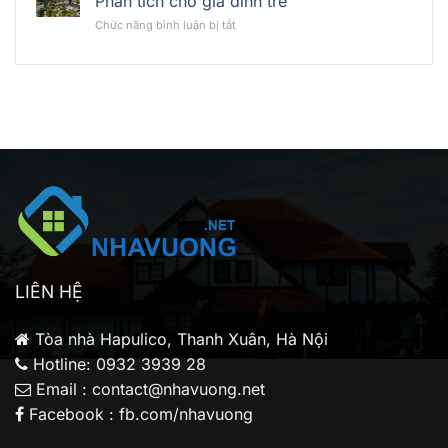
Phân tích cho gia đình trẻ
Liệu
Vision
Conic
Khu
ở
Chức năng bình luận bị tắt
Bình
Boulevard:
Đông
Có
Tân
Có
Bắc
nên
phù
mua
hợp
Conic
nhà
Boulevard
đầu
để
tư
ở
cá
thực?
nhân?
Phân
tích
cho
gia
đình
trẻ
LIÊN HỆ
Tòa nhà Hapulico, Thanh Xuân, Hà Nội
Hotline: 0932 3939 28
Email : contact@nhavuong.net
Facebook : fb.com/nhavuong