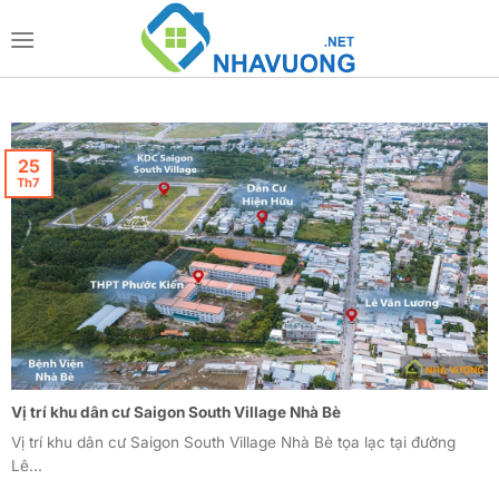
Bỏ
qua
nội
dung
25
Th7
Vị trí khu dân cư Saigon South Village Nhà Bè
Vị trí khu dân cư Saigon South Village Nhà Bè tọa lạc tại đường
Lê...