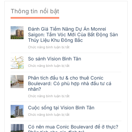
Thông tin nổi bật
Đánh Giá Tiềm Năng Dự Án Monrei
Saigon: Tầm Vóc Mới Của Bất Động Sản
Thủy Liệu Khu Đông Bắc
ở
Chức năng bình luận bị tắt
Đánh
Giá
So sánh Vision Bình Tân
Tiềm
ở
Chức năng bình luận bị tắt
Năng
So
Dự
sánh
Phân tích đầu tư & cho thuê Conic
Án
Vision
Monrei
Boulevard: Có phù hợp nhà đầu tư cá
Bình
Saigon:
nhân?
Tân
Tầm
ở
Chức năng bình luận bị tắt
Vóc
Phân
Mới
tích
Cuộc sống tại Vision Bình Tân
Của
đầu
Bất
ở
Chức năng bình luận bị tắt
tư
Động
Cuộc
&
Sản
sống
Có nên mua Conic Boulevard để ở thực?
cho
Thủy
tại
thuê