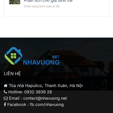
Phân tích cho gia đình trẻ
Liệu
Vision
Conic
Khu
ở
Chức năng bình luận bị tắt
Bình
Boulevard:
Đông
Có
Tân
Có
Bắc
nên
phù
mua
hợp
Conic
nhà
Boulevard
đầu
để
tư
ở
cá
thực?
nhân?
Phân
tích
cho
gia
đình
trẻ
LIÊN HỆ
Tòa nhà Hapulico, Thanh Xuân, Hà Nội
Hotline: 0932 3939 28
Email : contact@nhavuong.net
Facebook : fb.com/nhavuong