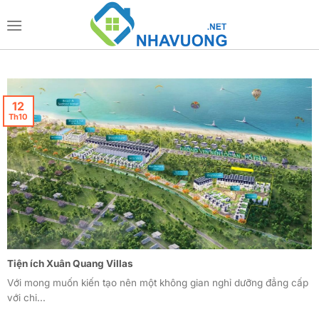
Bỏ
qua
nội
dung
12
Th10
Tiện ích Xuân Quang Villas
Với mong muốn kiến tạo nên một không gian nghỉ dưỡng đẳng cấp
với chi...