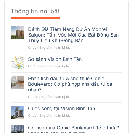
Thông tin nổi bật
Đánh Giá Tiềm Năng Dự Án Monrei
Saigon: Tầm Vóc Mới Của Bất Động Sản
Thủy Liệu Khu Đông Bắc
ở
Chức năng bình luận bị tắt
Đánh
Giá
So sánh Vision Bình Tân
Tiềm
ở
Chức năng bình luận bị tắt
Năng
So
Dự
sánh
Phân tích đầu tư & cho thuê Conic
Án
Vision
Monrei
Boulevard: Có phù hợp nhà đầu tư cá
Bình
Saigon:
nhân?
Tân
Tầm
ở
Chức năng bình luận bị tắt
Vóc
Phân
Mới
tích
Cuộc sống tại Vision Bình Tân
Của
đầu
Bất
ở
Chức năng bình luận bị tắt
tư
Động
Cuộc
&
Sản
sống
Có nên mua Conic Boulevard để ở thực?
cho
Thủy
tại
thuê