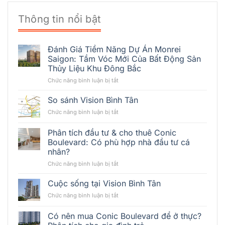
Thông tin nổi bật
Đánh Giá Tiềm Năng Dự Án Monrei
Saigon: Tầm Vóc Mới Của Bất Động Sản
Thủy Liệu Khu Đông Bắc
ở
Chức năng bình luận bị tắt
Đánh
Giá
So sánh Vision Bình Tân
Tiềm
ở
Chức năng bình luận bị tắt
Năng
So
Dự
sánh
Phân tích đầu tư & cho thuê Conic
Án
Vision
Monrei
Boulevard: Có phù hợp nhà đầu tư cá
Bình
Saigon:
nhân?
Tân
Tầm
ở
Chức năng bình luận bị tắt
Vóc
Phân
Mới
tích
Cuộc sống tại Vision Bình Tân
Của
đầu
Bất
ở
Chức năng bình luận bị tắt
tư
Động
Cuộc
&
Sản
sống
Có nên mua Conic Boulevard để ở thực?
cho
Thủy
tại
thuê