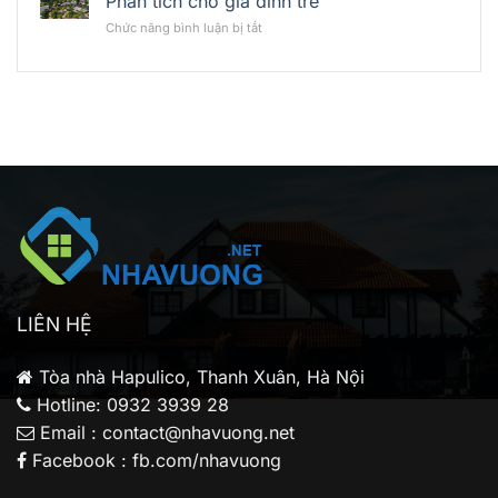
Phân tích cho gia đình trẻ
Liệu
Vision
Conic
Khu
ở
Chức năng bình luận bị tắt
Bình
Boulevard:
Đông
Có
Tân
Có
Bắc
nên
phù
mua
hợp
Conic
nhà
Boulevard
đầu
để
tư
ở
cá
thực?
nhân?
Phân
tích
cho
gia
đình
trẻ
LIÊN HỆ
Tòa nhà Hapulico, Thanh Xuân, Hà Nội
Hotline: 0932 3939 28
Email : contact@nhavuong.net
Facebook : fb.com/nhavuong