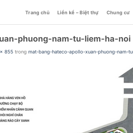
Trang chủ
Liền kề – Biệt thự
Chung cư
xuan-phuong-nam-tu-liem-ha-noi
 × 855
trong
mat-bang-hateco-apollo-xuan-phuong-nam-tu-