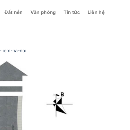
Đất nền
Văn phòng
Tin tức
Liên hệ
liem-ha-noi