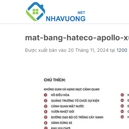
Bỏ
qua
nội
dung
mat-bang-hateco-apollo-
Được xuất bản vào
20 Tháng 11, 2024
tại
1200