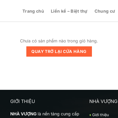
Trang chủ
Liền kề – Biệt thự
Chung cư
Chưa có sản phẩm nào trong giỏ hàng.
QUAY TRỞ LẠI CỬA HÀNG
GIỚI THIỆU
NHÀ VƯỢNG
NHÀ VƯỢNG
là nền tảng cung cấp
♦
Giới thiệu