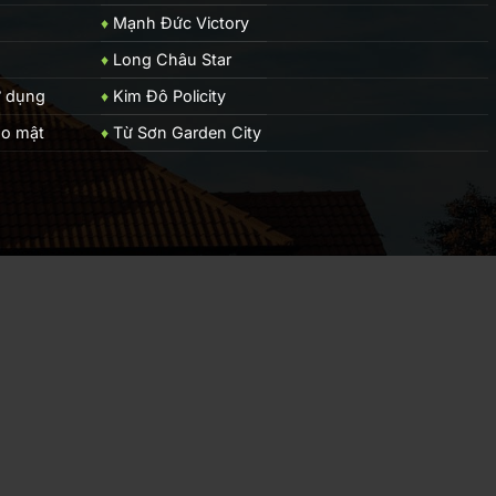
♦
Mạnh Đức Victory
♦
Long Châu Star
ử dụng
♦
Kim Đô Policity
ảo mật
♦
Từ Sơn Garden City